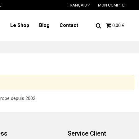
E
FRANÇAIS
MON COMPTE
o
Le Shop
Blog
Contact
0,00 €
urope depuis 2002
ess
Service Client