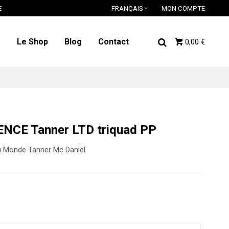
E
FRANÇAIS
MON COMPTE
o
Le Shop
Blog
Contact
0,00 €
ENCE Tanner LTD triquad PP
u Monde Tanner Mc Daniel