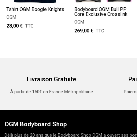
Tshirt OGM Boogie Knights
Bodyboard OGM Bull PP
Core Exclusive Crosslink
OGM
OGM
28,00 €
TTC
269,00 €
TTC
Livraison Gratuite
Pa
À partir de 150€ en France Métropolitaine
Paieme
OGM Bodyboard Shop
Déjà plus de 20 ans que le Bodyboard Shop OGM a ouvert ses port