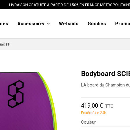
LIVRAISON GRATUITE À PARTIR DE 150€ EN FRANCE MÉTROPOLITAIN
mes
Accessoires
Wetsuits
Goodies
Prom
uad PP
Bodyboard SCI
LA board du Champion d
419,00 €
TTC
Expédié en 24h
Couleur