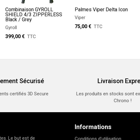
Combinaison GYROLL
Palmes Viper Delta Icon
SHIELD 4/3 ZIPPERLESS
Viper
Black / Grey
75,00 €
TTC
Gyroll
399,00 €
TTC
iement Sécurisé
Livraison Expr
nts certifiés 3D Secure
Les produits en stocks sont e
Chrono !
Informations
es. Le but est de
Conditions d'utilisation