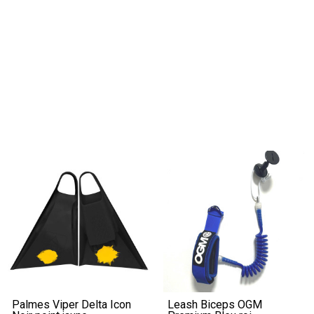
Palmes Viper Delta Icon
Leash Biceps OGM