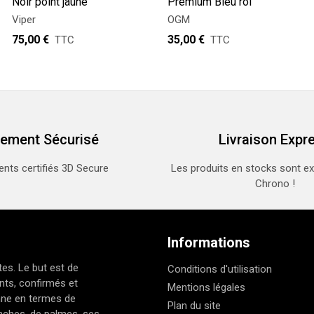
Noir point jaune
Premium Bleu roi
Viper
OGM
75,00 €
35,00 €
TTC
TTC
iement Sécurisé
Livraison Expr
nts certifiés 3D Secure
Les produits en stocks sont e
Chrono !
Informations
es. Le but est de
Conditions d'utilisation
nts, confirmés et
Mentions légales
nne en termes de
Plan du site