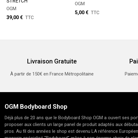
STRETCH
OGM
OGM
5,00 €
TTC
39,00 €
TTC
Livraison Gratuite
Pa
À partir de 150€ en France Métropolitaine
Paieme
OGM Bodyboard Shop
Déjà plus de 20 ans que le Bodyboard Shop OGM a ouvert ses port
proposer aux clients un large panel de produit adaptés aux débuta
pros. Au fil des années le shop est devenu LA référence Europée