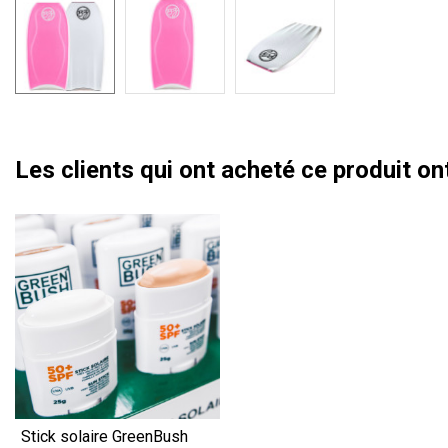
Les clients qui ont acheté ce produit o
Stick solaire GreenBush