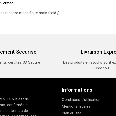
n
Vimeo
.
ans un cadre magnifique mais froid ;)
iement Sécurisé
Livraison Expr
nts certifiés 3D Secure
Les produits en stocks sont e
Chrono !
Informations
es. Le but est de
Conditions d'utilisation
nts, confirmés et
Mentions légales
nne en termes de
Plan du site