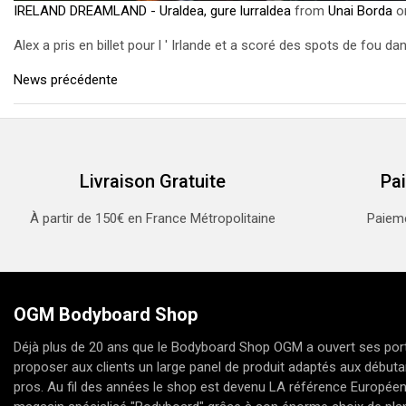
IRELAND DREAMLAND - Uraldea, gure lurraldea
from
Unai Borda
o
Alex a pris en billet pour l ' Irlande et a scoré des spots de fou d
News précédente
Livraison Gratuite
Pa
À partir de 150€ en France Métropolitaine
Paieme
OGM Bodyboard Shop
Déjà plus de 20 ans que le Bodyboard Shop OGM a ouvert ses port
proposer aux clients un large panel de produit adaptés aux débuta
pros. Au fil des années le shop est devenu LA référence Europée