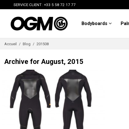
SERVICE CLIENT : +33 5 58 72 17 77
Bodyboards
Pal
Accueil
/
Blog
/
201508
Archive for August, 2015