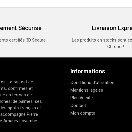
iement Sécurisé
Livraison Expr
nts certifiés 3D Secure
Les produits en stocks sont e
Chrono !
Informations
es. Le but est de
Conditions d'utilisation
nts, confirmés et
Mentions légales
nne en termes de
Plan du site
nches, de palmes, ses
Contact
 les spots français et
Mon compte
et accompagné Pierre
de Amaury Lavernhe.